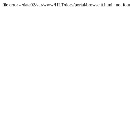
file error - /data02/var/www/HLT/docs/portal/browse.tt.html.: not fou