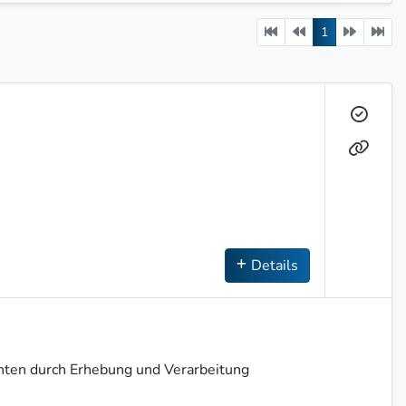
Previous
current
Next
1
Details
chten durch Erhebung und Verarbeitung