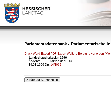
Parlamentsdatenbank - Parlamentarische Init
Druck
Word-Export
PDF-Export
Weitere Beratung verfolgen (Merk
- Landeshaushaltsplan 1996

  ÄndAntr            Fraktion der CDU

  19.01.1996 Drs 
14/1062