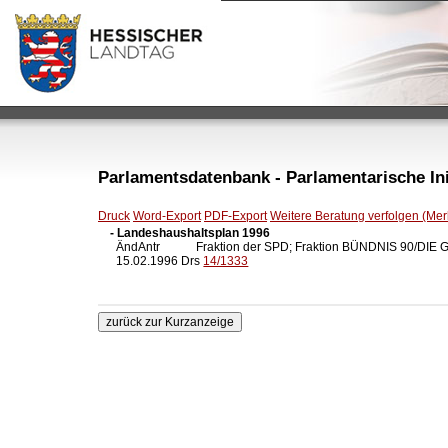
Parlamentsdatenbank - Parlamentarische Init
Druck
Word-Export
PDF-Export
Weitere Beratung verfolgen (Merk
- Landeshaushaltsplan 1996

  ÄndAntr            Fraktion der SPD; Fraktion BÜNDNIS 90/DI
  15.02.1996 Drs 
14/1333