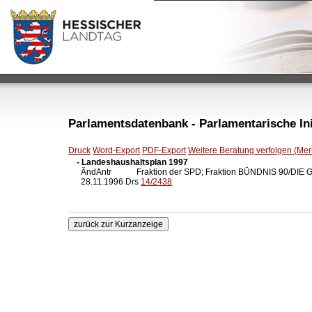
Parlamentsdatenbank - Parlamentarische Init
Druck
Word-Export
PDF-Export
Weitere Beratung verfolgen (Merk
- Landeshaushaltsplan 1997

  ÄndAntr            Fraktion der SPD; Fraktion BÜNDNIS 90/DI
  28.11.1996 Drs 
14/2438