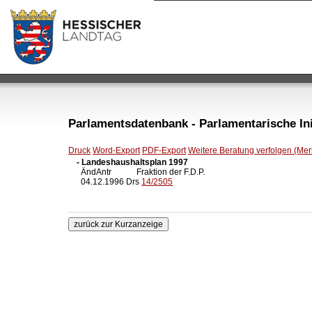
Parlamentsdatenbank - Parlamentarische Init
Druck
Word-Export
PDF-Export
Weitere Beratung verfolgen (Merk
- Landeshaushaltsplan 1997

  ÄndAntr            Fraktion der F.D.P.

  04.12.1996 Drs 
14/2505