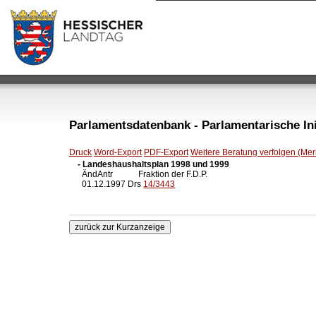
Parlamentsdatenbank - Parlamentarische Init
Druck
Word-Export
PDF-Export
Weitere Beratung verfolgen (Merk
- Landeshaushaltsplan 1998 und 1999

  ÄndAntr            Fraktion der F.D.P.

  01.12.1997 Drs 
14/3443