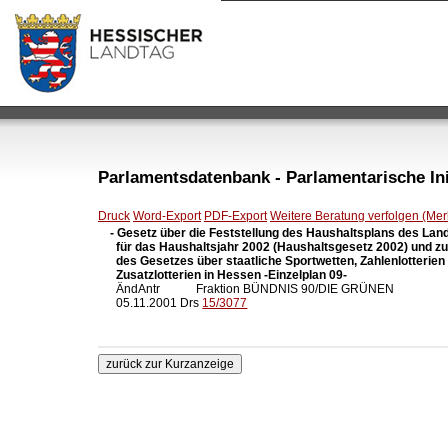
Parlamentsdatenbank - Parlamentarische Init
Druck
Word-Export
PDF-Export
Weitere Beratung verfolgen (Merk
- Gesetz über die Feststellung des Haushaltsplans des Lan
  für das Haushaltsjahr 2002 (Haushaltsgesetz 2002) und z
  des Gesetzes über staatliche Sportwetten, Zahlenlotterien 
  Zusatzlotterien in Hessen -Einzelplan 09-

  ÄndAntr            Fraktion BÜNDNIS 90/DIE GRÜNEN

  05.11.2001 Drs 
15/3077