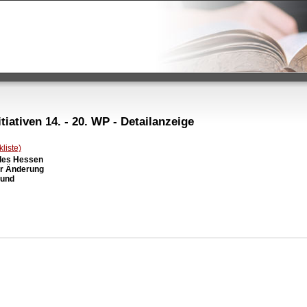
iativen 14. - 20. WP - Detailanzeige
liste)
des Hessen

ur Änderung

und
