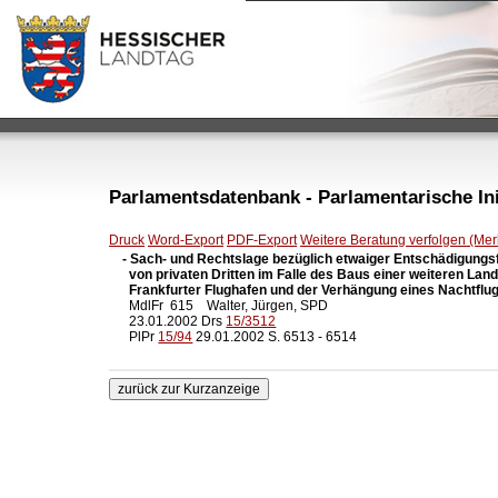
Parlamentsdatenbank - Parlamentarische Init
Druck
Word-Export
PDF-Export
Weitere Beratung verfolgen (Merk
- Sach- und Rechtslage bezüglich etwaiger Entschädigungs
  von privaten Dritten im Falle des Baus einer weiteren Lan
  Frankfurter Flughafen und der Verhängung eines Nachtflu

  MdlFr  615    Walter, Jürgen, SPD

  23.01.2002 Drs 
15/3512
  PlPr 
15/94
 29.01.2002 S. 6513 - 6514
