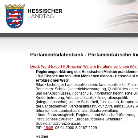
Parlamentsdatenbank - Parlamentarische Init
Druck
Word-Export
PDF-Export
Weitere Beratung verfolgen (Merk
- Regierungserklärung des Hessischen Ministerpräsidenten 
  "Die Chance nutzen - den Menschen dienen - Hessen auf e
  erfolgreichen Weg"

  Bilanz bisheriger Landespolitik sowie landespolitische Ziele i
  Bereichen: Schule (Unterrichtsversorgung, Qualität des Unterr
  und der Abschlüsse), Hochschule, informationstechnische Bil
  Kinderbetreuung, Arbeitsmarktpolitik, Integrationspolitik

  (Integrationsbeirat), Innere Sicherheit, Justizpolitik, Kooperati
  der Landesbanken, Verkehrsinfrastruktur (Straßenbau, A 49, A 
  Situation des Landeshaushalts, Staatsverwaltung,

  Länderfinanzausgleich, Regional- und Wirtschaftsförderung,

  institutionelle Situation Europas, föderale Strukturen,

  Subsidiaritätsprinzip u.a.m. 

  PlPr 
15/35
  05.04.2000 S.2187-2229

  Redner:
