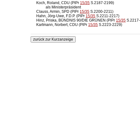
  Koch, Roland, CDU (PlPr 
15/35
 S.2187-2199)

            als Ministerpräsident

  Clauss, Armin, SPD (PlPr 
15/35
 S.2200-2211)

  Hahn, Jörg-Uwe, F.D.P. (PlPr 
15/35
 S.2211-2217)

  Hinz, Priska, BÜNDNIS 90/DIE GRÜNEN (PlPr 
15/35
 S.2217-
  Kartmann, Norbert, CDU (PlPr 
15/35
 S.2223-2229)
