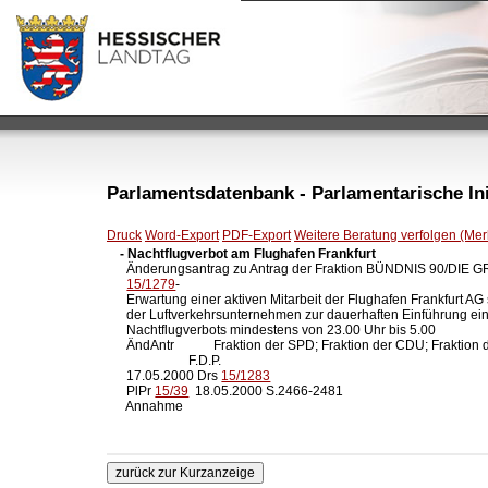
Parlamentsdatenbank - Parlamentarische Init
Druck
Word-Export
PDF-Export
Weitere Beratung verfolgen (Merk
- Nachtflugverbot am Flughafen Frankfurt

  Änderungsantrag zu Antrag der Fraktion BÜNDNIS 90/DIE 
15/1279
-

  Erwartung einer aktiven Mitarbeit der Flughafen Frankfurt AG 
  der Luftverkehrsunternehmen zur dauerhaften Einführung ein
  Nachtflugverbots mindestens von 23.00 Uhr bis 5.00 

  ÄndAntr            Fraktion der SPD; Fraktion der CDU; Fraktion d
                     F.D.P.

  17.05.2000 Drs 
15/1283
  PlPr 
15/39
  18.05.2000 S.2466-2481

  Annahme
