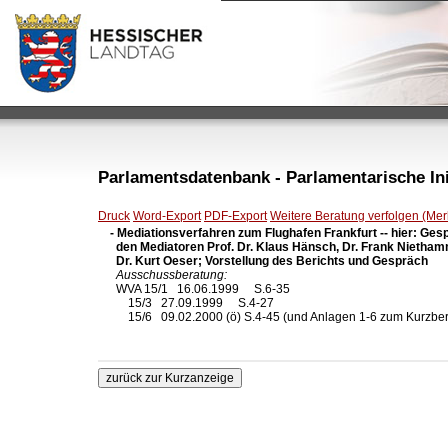
Parlamentsdatenbank - Parlamentarische Init
Druck
Word-Export
PDF-Export
Weitere Beratung verfolgen (Merk
- Mediationsverfahren zum Flughafen Frankfurt -- hier: Gesp
  den Mediatoren Prof. Dr. Klaus Hänsch, Dr. Frank Niethamm
  Dr. Kurt Oeser; Vorstellung des Berichts und Gespräch
Ausschussberatung:
  WVA 15/1   16.06.1999     S.6-35

      15/3   27.09.1999     S.4-27

      15/6   09.02.2000 (ö) S.4-45 (und Anlagen 1-6 zum Kurzberi