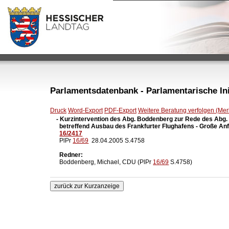
Parlamentsdatenbank - Parlamentarische Init
Druck
Word-Export
PDF-Export
Weitere Beratung verfolgen (Merk
- Kurzintervention des Abg. Boddenberg zur Rede des Abg.
  betreffend Ausbau des Frankfurter Flughafens - Große Anf
16/2417

  PlPr 
16/69
  28.04.2005 S.4758

Redner:
  Boddenberg, Michael, CDU (PlPr 
16/69
 S.4758)
