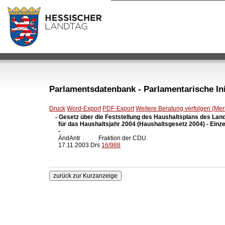
Parlamentsdatenbank - Parlamentarische Init
Druck
Word-Export
PDF-Export
Weitere Beratung verfolgen (Merk
- Gesetz über die Feststellung des Haushaltsplans des Lan
  für das Haushaltsjahr 2004 (Haushaltsgesetz 2004) - Einze
  -

  ÄndAntr            Fraktion der CDU

  17.11.2003 Drs 
16/988