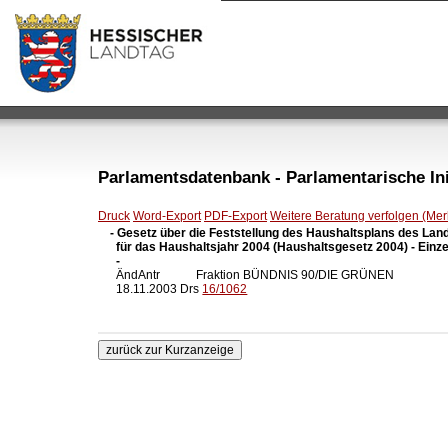
Parlamentsdatenbank - Parlamentarische Init
Druck
Word-Export
PDF-Export
Weitere Beratung verfolgen (Merk
- Gesetz über die Feststellung des Haushaltsplans des Lan
  für das Haushaltsjahr 2004 (Haushaltsgesetz 2004) - Einze
  -

  ÄndAntr            Fraktion BÜNDNIS 90/DIE GRÜNEN

  18.11.2003 Drs 
16/1062