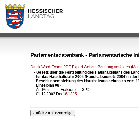
Parlamentsdatenbank - Parlamentarische Init
Druck
Word-Export
PDF-Export
Weitere Beratung verfolgen (Merk
- Gesetz über die Feststellung des Haushaltsplans des Lan
  für das Haushaltsjahr 2004 (Haushaltsgesetz 2004) in der
  Beschlussempfehlung des Haushaltsausschusses vom 19.
  Einzelplan 08 -

  ÄndAntr            Fraktion der SPD

  01.12.2003 Drs 
16/1395