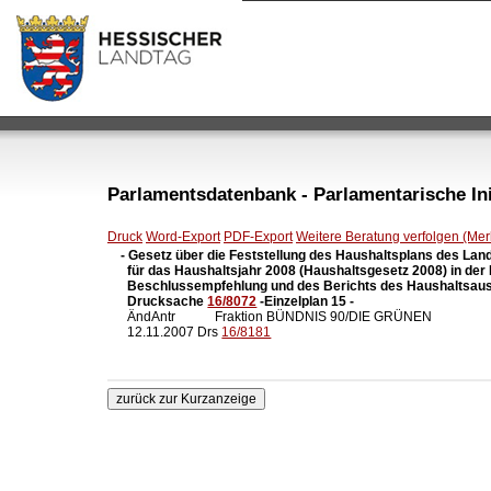
Parlamentsdatenbank - Parlamentarische Init
Druck
Word-Export
PDF-Export
Weitere Beratung verfolgen (Merk
- Gesetz über die Feststellung des Haushaltsplans des Lan
  für das Haushaltsjahr 2008 (Haushaltsgesetz 2008) in der
  Beschlussempfehlung und des Berichts des Haushaltsau
  Drucksache 
16/8072
 -Einzelplan 15 -

  ÄndAntr            Fraktion BÜNDNIS 90/DIE GRÜNEN

  12.11.2007 Drs 
16/8181