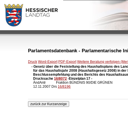
Parlamentsdatenbank - Parlamentarische Init
Druck
Word-Export
PDF-Export
Weitere Beratung verfolgen (Merk
- Gesetz über die Feststellung des Haushaltsplans des Lan
  für das Haushaltsjahr 2008 (Haushaltsgesetz 2008) in der
  Beschlussempfehlung und des Berichts des Haushaltsau
  Drucksache 
16/8072
 -Einzelplan 17 -

  ÄndAntr            Fraktion BÜNDNIS 90/DIE GRÜNEN

  12.11.2007 Drs 
16/8196