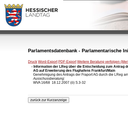
Parlamentsdatenbank - Parlamentarische Init
Druck
Word-Export
PDF-Export
Weitere Beratung verfolgen (Merk
- Information der LReg über die Entscheidung zum Antrag de
  AG auf Erweiterung des Flughafens Frankfurt/Main

  Genehmigung des Antrags der Fraport AG durch die LReg am
Ausschussberatung:
  WVA 16/68  18.12.2007 (ö) S.3-32
