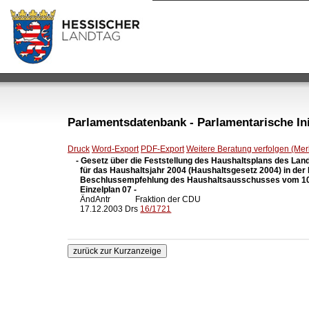
Parlamentsdatenbank - Parlamentarische Init
Druck
Word-Export
PDF-Export
Weitere Beratung verfolgen (Merk
- Gesetz über die Feststellung des Haushaltsplans des Lan
  für das Haushaltsjahr 2004 (Haushaltsgesetz 2004) in der
  Beschlussempfehlung des Haushaltsausschusses vom 10.
  Einzelplan 07 -

  ÄndAntr            Fraktion der CDU

  17.12.2003 Drs 
16/1721