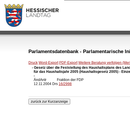
Parlamentsdatenbank - Parlamentarische Init
Druck
Word-Export
PDF-Export
Weitere Beratung verfolgen (Merk
- Gesetz über die Feststellung des Haushaltsplans des Lan
  für das Haushaltsjahr 2005 (Haushaltsgesetz 2005) - Einze
  -

  ÄndAntr            Fraktion der FDP

  12.11.2004 Drs 
16/2998