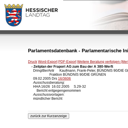
Parlamentsdatenbank - Parlamentarische Init
Druck
Word-Export
PDF-Export
Weitere Beratung verfolgen (Merk
- Zeitplan der Fraport AG zum Bau der A 380-Werft

  DringlBerAntr      Kaufmann, Frank-Peter, BÜNDNIS 90/DIE
                     Fraktion BÜNDNIS 90/DIE GRÜNEN

  09.02.2005 Drs 
16/3606
Ausschussberatung:
  HHA 16/26  16.02.2005     S.29-32

      Bericht entgegengenommen

Ausschussvorlagen:
  mündlicher Bericht
