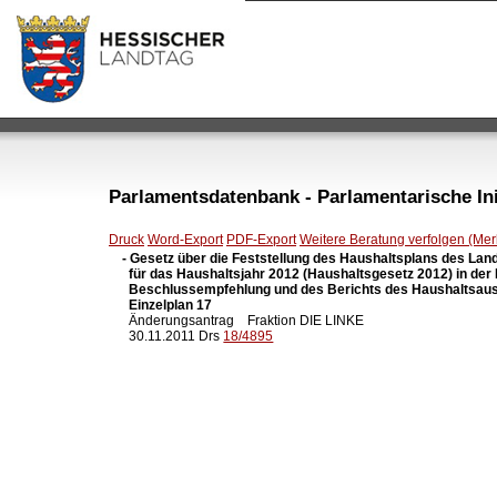
Parlamentsdatenbank - Parlamentarische Init
Druck
Word-Export
PDF-Export
Weitere Beratung verfolgen (Merk
- Gesetz über die Feststellung des Haushaltsplans des Lan
  für das Haushaltsjahr 2012 (Haushaltsgesetz 2012) in der
  Beschlussempfehlung und des Berichts des Haushaltsaus
  Einzelplan 17

  Änderungsantrag    Fraktion DIE LINKE

  30.11.2011 Drs 
18/4895