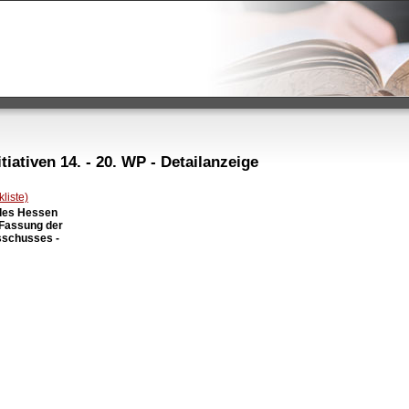
iativen 14. - 20. WP - Detailanzeige
liste)
des Hessen

 Fassung der

schusses -
