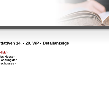
iativen 14. - 20. WP - Detailanzeige
liste)
des Hessen

 Fassung der

schusses -
