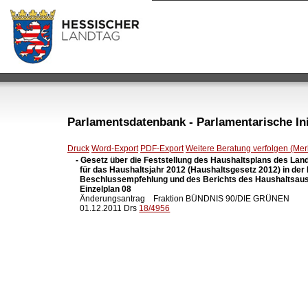
Parlamentsdatenbank - Parlamentarische Init
Druck
Word-Export
PDF-Export
Weitere Beratung verfolgen (Merk
- Gesetz über die Feststellung des Haushaltsplans des Lan
  für das Haushaltsjahr 2012 (Haushaltsgesetz 2012) in der
  Beschlussempfehlung und des Berichts des Haushaltsaus
  Einzelplan 08

  Änderungsantrag    Fraktion BÜNDNIS 90/DIE GRÜNEN

  01.12.2011 Drs 
18/4956