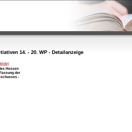
iativen 14. - 20. WP - Detailanzeige
liste)
des Hessen

 Fassung der

schusses -
