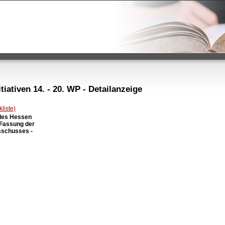
iativen 14. - 20. WP - Detailanzeige
liste)
des Hessen

 Fassung der

schusses -
