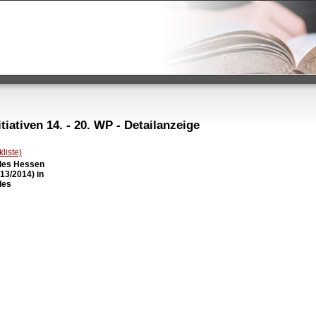
iativen 14. - 20. WP - Detailanzeige
liste)
des Hessen

3/2014) in

es
