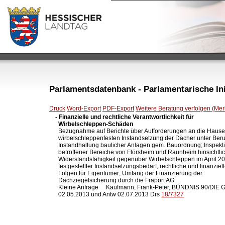
Parlamentsdatenbank - Parlamentarische Init
Druck
Word-Export
PDF-Export
Weitere Beratung verfolgen (Merk
- Finanzielle und rechtliche Verantwortlichkeit für

  Wirbelschleppen-Schäden

  Bezugnahme auf Berichte über Aufforderungen an die Hause
  wirbelschleppenfesten Instandsetzung der Dächer unter Beru
  Instandhaltung baulicher Anlagen gem. Bauordnung; Inspekti
  betroffener Bereiche von Flörsheim und Raunheim hinsichtlich
  Widerstandsfähigkeit gegenüber Wirbelschleppen im April 20
  festgestellter Instandsetzungsbedarf, rechtliche und finanziell
  Folgen für Eigentümer; Umfang der Finanzierung der

  Dachziegelsicherung durch die Fraport AG

  Kleine Anfrage     Kaufmann, Frank-Peter, BÜNDNIS 90/DIE
  02.05.2013 und Antw 02.07.2013 Drs 
18/7327