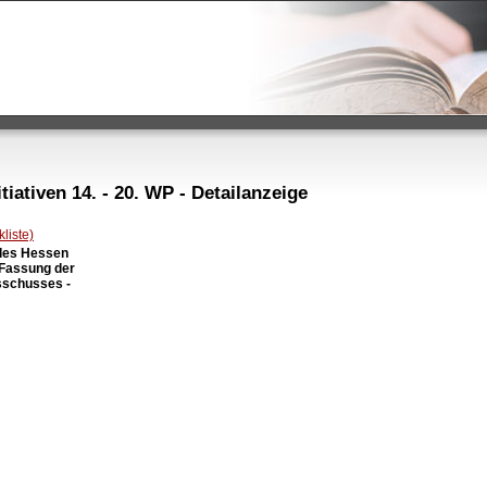
iativen 14. - 20. WP - Detailanzeige
liste)
des Hessen

 Fassung der

schusses -
