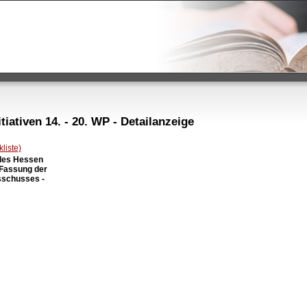
iativen 14. - 20. WP - Detailanzeige
liste)
des Hessen

 Fassung der

schusses -
