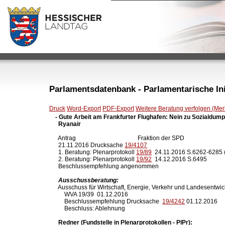
Parlamentsdatenbank - Parlamentarische Init
Druck
Word-Export
PDF-Export
Weitere Beratung verfolgen (Merk
- Gute Arbeit am Frankfurter Flughafen: Nein zu Sozialdump
  Ryanair
  Antrag                                         Fraktion der SPD

  21.11.2016 Drucksache 
19/4107
  1. Beratung: Plenarprotokoll 
19/89
  24.11.2016 S.6262-6285 
  2. Beratung: Plenarprotokoll 
19/92
  14.12.2016 S.6495

  Beschlussempfehlung angenommen

Ausschussberatung:
  Ausschuss für Wirtschaft, Energie, Verkehr und Landesentwic
      WVA 19/39  01.12.2016    

      Beschlussempfehlung Drucksache  
19/4242
 01.12.2016

      Beschluss: Ablehnung

Redner (Fundstelle in Plenarprotokollen - PlPr):