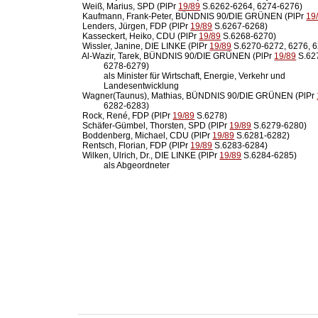
  Weiß, Marius, SPD (PlPr 
19/89
 S.6262-6264, 6274-6276)

  Kaufmann, Frank-Peter, BÜNDNIS 90/DIE GRÜNEN (PlPr 
19
  Lenders, Jürgen, FDP (PlPr 
19/89
 S.6267-6268)

  Kasseckert, Heiko, CDU (PlPr 
19/89
 S.6268-6270)

  Wissler, Janine, DIE LINKE (PlPr 
19/89
 S.6270-6272, 6276, 6
  Al-Wazir, Tarek, BÜNDNIS 90/DIE GRÜNEN (PlPr 
19/89
 S.62
            6278-6279)

            als Minister für Wirtschaft, Energie, Verkehr und

            Landesentwicklung

  Wagner(Taunus), Mathias, BÜNDNIS 90/DIE GRÜNEN (PlPr 
            6282-6283)

  Rock, René, FDP (PlPr 
19/89
 S.6278)

  Schäfer-Gümbel, Thorsten, SPD (PlPr 
19/89
 S.6279-6280)

  Boddenberg, Michael, CDU (PlPr 
19/89
 S.6281-6282)

  Rentsch, Florian, FDP (PlPr 
19/89
 S.6283-6284)

  Wilken, Ulrich, Dr., DIE LINKE (PlPr 
19/89
 S.6284-6285)

            als Abgeordneter
