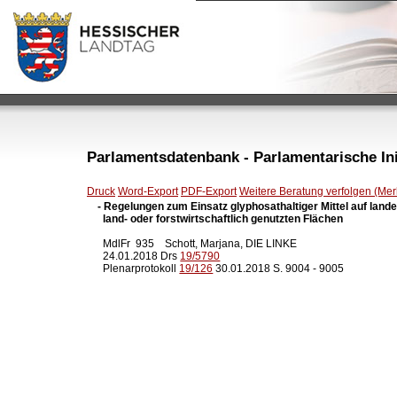
Parlamentsdatenbank - Parlamentarische Init
Druck
Word-Export
PDF-Export
Weitere Beratung verfolgen (Merk
- Regelungen zum Einsatz glyphosathaltiger Mittel auf land
  land- oder forstwirtschaftlich genutzten Flächen
  MdlFr  935    Schott, Marjana, DIE LINKE

  24.01.2018 Drs 
19/5790
  Plenarprotokoll 
19/126
 30.01.2018 S. 9004 - 9005
