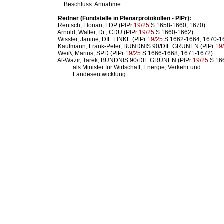
      Beschluss: Annahme

Redner (Fundstelle in Plenarprotokollen - PlPr):
  Rentsch, Florian, FDP (PlPr 
19/25
 S.1658-1660, 1670)

  Arnold, Walter, Dr., CDU (PlPr 
19/25
 S.1660-1662)

  Wissler, Janine, DIE LINKE (PlPr 
19/25
 S.1662-1664, 1670-16
  Kaufmann, Frank-Peter, BÜNDNIS 90/DIE GRÜNEN (PlPr 
19
  Weiß, Marius, SPD (PlPr 
19/25
 S.1666-1668, 1671-1672)

  Al-Wazir, Tarek, BÜNDNIS 90/DIE GRÜNEN (PlPr 
19/25
 S.16
            als Minister für Wirtschaft, Energie, Verkehr und

            Landesentwicklung
