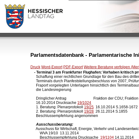
Parlamentsdatenbank - Parlamentarische Init
Druck
Word-Export
PDF-Export
Weitere Beratung verfolgen (Merk
- Terminal 3 am Frankfurter Flughafen: Vorhaben kritisch p

  Schaffung einer rechtlichen Grundlage für den Bau des dritten
  Terminals durch Planfeststellungsbeschluss von 2007, Prüfun
  Fraport vorgelegten Unterlagen hinsichtlich des Terminalbaus
  die Landesregierung

  Dringlicher Antrag                             Fraktion der CDU; 
  16.10.2014 Drucksache 
19/1024
  1. Beratung: Plenarprotokoll 
19/25
  16.10.2014 S.1658-1672

  2. Beratung: Plenarprotokoll 
19/28
  26.11.2014 S.1855

  Beschlussempfehlung angenommen

Ausschussberatung:
  Ausschuss für Wirtschaft, Energie, Verkehr und Landesentwic
      WVA 19/10  13.11.2014    

      Beschlussempfehlung Drucksache  
19/1104
 14.11.2014
