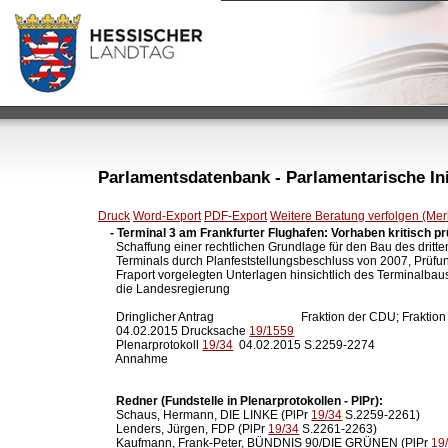
Parlamentsdatenbank - Parlamentarische Init
Druck
Word-Export
PDF-Export
Weitere Beratung verfolgen (Merk
- Terminal 3 am Frankfurter Flughafen: Vorhaben kritisch p

  Schaffung einer rechtlichen Grundlage für den Bau des dritten
  Terminals durch Planfeststellungsbeschluss von 2007, Prüfun
  Fraport vorgelegten Unterlagen hinsichtlich des Terminalbaus
  die Landesregierung

  Dringlicher Antrag                             Fraktion der CDU; 
  04.02.2015 Drucksache 
19/1559
  Plenarprotokoll 
19/34
  04.02.2015 S.2259-2274

  Annahme

Redner (Fundstelle in Plenarprotokollen - PlPr):
  Schaus, Hermann, DIE LINKE (PlPr 
19/34
 S.2259-2261)

  Lenders, Jürgen, FDP (PlPr 
19/34
 S.2261-2263)

  Kaufmann, Frank-Peter, BÜNDNIS 90/DIE GRÜNEN (PlPr 
19