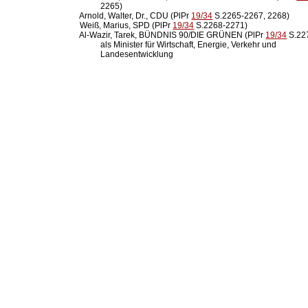
            2265)

  Arnold, Walter, Dr., CDU (PlPr 
19/34
 S.2265-2267, 2268)

  Weiß, Marius, SPD (PlPr 
19/34
 S.2268-2271)

  Al-Wazir, Tarek, BÜNDNIS 90/DIE GRÜNEN (PlPr 
19/34
 S.22
            als Minister für Wirtschaft, Energie, Verkehr und

            Landesentwicklung
