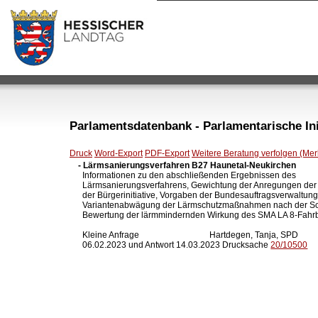
Parlamentsdatenbank - Parlamentarische Init
Druck
Word-Export
PDF-Export
Weitere Beratung verfolgen (Merk
- Lärmsanierungsverfahren B27 Haunetal-Neukirchen

  Informationen zu den abschließenden Ergebnissen des

  Lärmsanierungsverfahrens, Gewichtung der Anregungen der
  der Bürgerinitiative, Vorgaben der Bundesauftragsverwaltung,
  Variantenabwägung der Lärmschutzmaßnahmen nach der Sch
  Bewertung der lärmmindernden Wirkung des SMA LA 8-Fahr
  Kleine Anfrage                                 Hartdegen, Tanja, SPD

  06.02.2023 und Antwort 14.03.2023 Drucksache 
20/10500