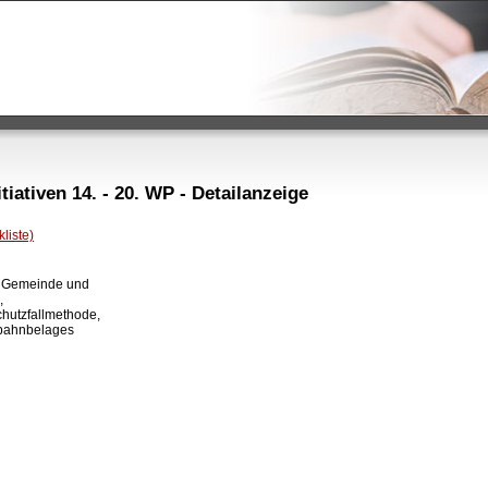
iativen 14. - 20. WP - Detailanzeige
liste)
 Gemeinde und



utzfallmethode,

bahnbelages
