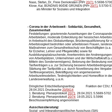
  Naas, Stefan, Dr., Freie Demokraten (PlPr 
20/71
 S.5698-5700)
  Klose, Kai, BÜNDNIS 90/DIE GRÜNEN (PlPr 
20/71
 S.5700-5
- Corona in der Arbeitswelt - Solidarität, Gesundheit,

  Zusammenhalt

  Feststellungen: gravierende Auswirkungen der Coronapande
  Arbeitsleben, moderate Entwicklung der hessischen Arbeitsl
  in Anbetracht des Globalumfangs, Brückenqualifizierung für v
  Arbeitslosigkeit bedrohten oder arbeitslosen Frauen, landesse
  Maßnahmen zum Gesundheitsschutz von Beschäftigten (u.a. 
  für Erzieher, Lehrer und Pflegekräfte) sowie für

  Ausbildungsplatzsuchende, Anerkenntnis der Anstrengungen 
  von Arbeitsplätzen, Unternehmen und der Wirtschaftskraft (u.a
  Mitteln des Sondervermögens), Betonung der Bedeutung von
  Tarifverträgen u.a. zur Sicherung besserer Arbeitsbedingung
  Stärkung der Tarifpolitik u.a. durch Novellierung des Vergabe
  Tariftreuegesetzes, Bekräftigung von angemessenen

  Arbeitszeitmodellen, Testmöglichkeiten und Homeoffice in der
  Landesverwaltung, u.a.m.

  Dringlicher Entschließungsantrag               Fraktion der 
  28.04.2021 Drucksache 
20/5614
  1. Beratung: Plenarprotokoll 
20/71
  28.04.2021 S.5689-5702 
  2. Beratung: Plenarprotokoll 
20/74
  19.05.2021 S.5996

  Beschlussempfehlung angenommen

Ausschussberatung:
  Sozial- und Integrationspolitischer Ausschuss (SIA)
