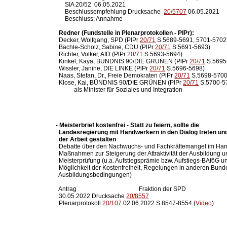
      SIA 20/52  06.05.2021    

      Beschlussempfehlung Drucksache  
20/5707
 06.05.2021

      Beschluss: Annahme

Redner (Fundstelle in Plenarprotokollen - PlPr):
  Decker, Wolfgang, SPD (PlPr 
20/71
 S.5689-5691, 5701-5702)
  Bächle-Scholz, Sabine, CDU (PlPr 
20/71
 S.5691-5693)

  Richter, Volker, AfD (PlPr 
20/71
 S.5693-5694)

  Kinkel, Kaya, BÜNDNIS 90/DIE GRÜNEN (PlPr 
20/71
 S.5695
  Wissler, Janine, DIE LINKE (PlPr 
20/71
 S.5696-5698)

  Naas, Stefan, Dr., Freie Demokraten (PlPr 
20/71
 S.5698-5700)
  Klose, Kai, BÜNDNIS 90/DIE GRÜNEN (PlPr 
20/71
 S.5700-5
- Meisterbrief kostenfrei - Statt zu feiern, sollte die

  Landesregierung mit Handwerkern in den Dialog treten und
  der Arbeit gestalten

  Debatte über den Nachwuchs- und Fachkräftemangel im Ha
  Maßnahmen zur Steigerung der Attraktivität der Ausbildung u
  Meisterprüfung (u.a. Aufstiegsprämie bzw. Aufstiegs-BAföG un
  Möglichkeit der Kostenfreiheit, Regelungen in anderen Bund
  Ausbildungsbedingungen)

  Antrag                                         Fraktion der SPD

  30.05.2022 Drucksache 
20/8557
  Plenarprotokoll 
20/107
 02.06.2022 S.8547-8554 (
Video
)
