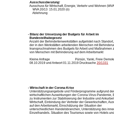
Ausschussberatung:
  Ausschuss für Wirtschaft, Energie, Verkehr und Wohnen (WVA
      WVA 20/13  15.01.2020 (ö)

      Ablehnung

- Bilanz der Umsetzung der Budgets für Arbeit im

  Bundesteilhabegesetz

  Anzahl der Behindertenwerkstätten aufgelistet nach Standort,
  der in den Werkstätten arbeitenden Menschen mit Behinderun
  Inanspruchnahmen des Budgets für Arbeit und Maßnahmen zur
  von Menschen mit Behinderung auf dem Arbeitsmarkt

  Kleine Anfrage                                 Pürsün, Yanki, Freie Demok
  08.10.2019 und Antwort 01.11.2019 Drucksache 
20/1331
- Wirtschaft in der Corona-Krise

  Unterstützungsangebote und Förderprogramme aufgrund der
  wirtschaftlichen Auswirkungen der Corona-Virus-Pandemie, 
  zu Instrumenten zur Stabilisierung der Industrie und Ankurbel
  Wirtschaft, Einbindung der Vertreter der Gewerkschaften, Au
  auf den Arbeitsmarkt, Einschätzung der Situation der

  unterschiedlichen Handelsbranchen, Unterstützung des inner
  Einzelhandels, Situation des Tourismus sowie von Hotels und