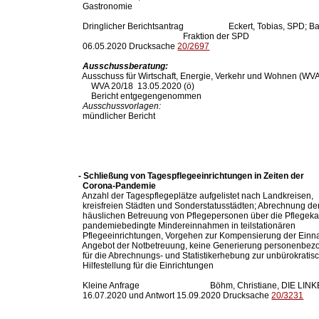
  Gastronomie

  Dringlicher Berichtsantrag                     Eckert, Tobias, S
                                                 Fraktion der SPD

  06.05.2020 Drucksache 
20/2697
Ausschussberatung:
  Ausschuss für Wirtschaft, Energie, Verkehr und Wohnen (WVA
      WVA 20/18  13.05.2020 (ö)

      Bericht entgegengenommen

Ausschussvorlagen:
  mündlicher Bericht

- Schließung von Tagespflegeeinrichtungen in Zeiten der

  Corona-Pandemie

  Anzahl der Tagespflegeplätze aufgelistet nach Landkreisen,

  kreisfreien Städten und Sonderstatusstädten; Abrechnung der
  häuslichen Betreuung von Pflegepersonen über die Pflegeka
  pandemiebedingte Mindereinnahmen in teilstationären

  Pflegeeinrichtungen, Vorgehen zur Kompensierung der Einna
  Angebot der Notbetreuung, keine Generierung personenbez
  für die Abrechnungs- und Statistikerhebung zur unbürokratisc
  Hilfestellung für die Einrichtungen

  Kleine Anfrage                                 Böhm, Christiane, DIE LINK
  16.07.2020 und Antwort 15.09.2020 Drucksache 
20/3231