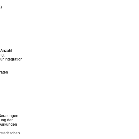
)

 Anzahl

g,

 Integration

raten



Beratungen

ung der

swirkungen

städtischen


