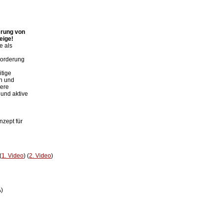
rung von

eige!
 als

Forderung

tige

n und

ere

und aktive

zept für

(
1. Video
) (
2. Video
)

)
