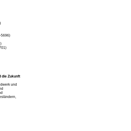


-5696)



701)

 die Zukunft

ndwerk und

nd

d

esländern,
