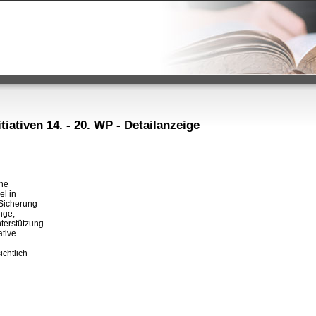
iativen 14. - 20. WP - Detailanzeige


he

l in

Sicherung

ge,

terstützung

tive

chtlich
