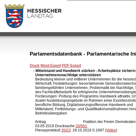
Parlamentsdatenbank - Parlamentarische Init
Druck
Word-Export
PDF-Export
- Mittelstand und Handwerk stärken - Arbeitsplätze sichern:
  Unternehmensnachfolge unterstützen

  Bedeutung kleiner und mittlerer Unternehmen für die hessisc
  Wirtschaft, Feststellungen: bevorstehende Generationswechse
  familiengeführten Unternehmen, Problematik bei Nachfolge, 
  des Fachkräftebedarfs für erfolgreiche Unternehmensübergän
  Forderungen: Prüfung des Programms Handwerk attraktiv, Un
  dualer Ausbildungsangebote im Rahmen einer Exzellenzinitia
  berufliche Bildung, Digitalisierungsoffensive Handwerk und

  Mittelstand, Fortbildungs- und Qualifikationsmaßnahmen hinsi
  Betriebsübergaben

  Antrag                                         Fraktion der Freien Demokraten

  03.05.2019 Drucksache 
20/561
  Plenarprotokoll 
20/23
  29.10.2019 S.1697 (
Video
)
