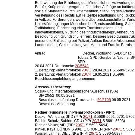
  Befürwortung der Erhöhung des Mindestlohns, Aufwertung der
  Berufe, Knüpfen der Vergabe öffentlicher Aufträge an tariftreu
  soziale Standards durch Unternehmen, Stärkung des Arbeitss
  Verstetigung des Rechts auf Teilzeitbeschäftigung und Rückk
  in Vollzeit, Forderungen: weitere Überbrückungshilfe für Wirtsc
  Unterstützung junger Menschen bei Berufsausbildung, Stärku
  Tarifbindung, Einrichtung eines Transformations- und

  Innovationsfonds, Nutzung des "Industriedialogs", Anhebung 
  Besoldung von Grundschullehrern, bessere Besoldungsstrukt
  personelle Entlastung bei Polizei, Aufbau flexibler Arbeitsmod
  Landesdienst, Gleichstellung von Mann und Frau im Berufsleb
  Antrag                                         Decker, Wolfgang, SPD;
                                                 Tobias, SPD; Gersberg,
                                                 SPD

  20.04.2021 Drucksache 
20/5543
  1. Beratung: Plenarprotokoll 
20/71
  28.04.2021 S.5689-5702 
  2. Beratung: Plenarprotokoll 
20/74
  19.05.2021 S.5996

  Beschlussempfehlung angenommen

Ausschussberatung:
  Sozial- und Integrationspolitischer Ausschuss (SIA)

      SIA 20/52  06.05.2021    

      Beschlussempfehlung Drucksache  
20/5705
 06.05.2021

      Beschluss: Ablehnung

Redner (Fundstelle in Plenarprotokollen - PlPr):
  Decker, Wolfgang, SPD (PlPr 
20/71
 S.5689-5691, 5701-5702)
  Bächle-Scholz, Sabine, CDU (PlPr 
20/71
 S.5691-5693)

  Richter, Volker, AfD (PlPr 
20/71
 S.5693-5694)

  Kinkel, Kaya, BÜNDNIS 90/DIE GRÜNEN (PlPr 
20/71
 S.5695
  Wissler, Janine, DIE LINKE (PlPr 
20/71
 S.5696-5698)
