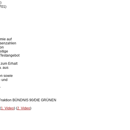


701)

mie auf

osenzahlen

on

itige

Testangebot

zum Erhalt

. aus



en sowie

- und



CDU; Fraktion BÜNDNIS 90/DIE GRÜNEN

(
1. Video
) (
2. Video
)
