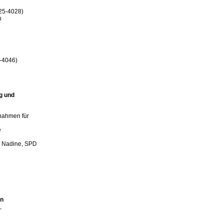
25-4028)



g und

nahmen für



erg, Nadine, SPD

hn



