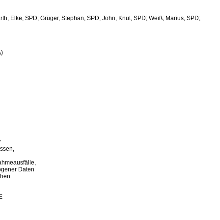
PD; Barth, Elke, SPD; Grüger, Stephan, SPD; John, Knut, SPD; Weiß, Marius, SPD;

)



ssen,

hmeausfälle,

ogener Daten

hen

E
