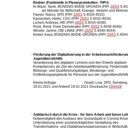
Redner (Fundstelle in Plenarprotokollen - PlPr):
  Al-Wazir, Tarek, BÜNDNIS 90/DIE GRÜNEN (PlPr 
20/53
 S.40
            als Minister für Wirtschaft, Energie, Verkehr und Wohnen
  Faeser, Nancy, SPD (PlPr 
20/53
 S.4028-4032)

  Kasseckert, Heiko, CDU (PlPr 
20/53
 S.4032-4034)

  Lichert, Andreas, AfD (PlPr 
20/53
 S.4034-4038)

  Rock, René, Freie Demokraten (PlPr 
20/53
 S.4038-4040)

  Wissler, Janine, DIE LINKE (PlPr 
20/53
 S.4040-4044)

  Kinkel, Kaya, BÜNDNIS 90/DIE GRÜNEN (PlPr 
20/53
- Förderung der Digitalisierung in der Arbeitsmarktförderun
  Jugendberufshilfe

  Verankerung des digitalen Lernens und den Erwerb digitaler

  Kompetenzen als Ziel der Arbeitsmarktförderung, Fördermaß
  Bildungs- und Qualifizierungsträger, Beratungs- und

  Fortbildungsangebote für Personal aus der Jugendberufshilfe
  Kleine Anfrage                                 Gnadl, Lisa, SPD; Gersb
  18.01.2021 und Antwort 19.02.2021 Drucksache 
20/4428
- Solidarisch durch die Krise - für faire Arbeit und fairen Lo

  Notwendigkeit des Ausbaus des Sozialstaats in Corona-Krise,
  Unterstützung einer sozialverträglichen Gestaltung des

  Transformations- und Digitalisierungsprozesses in Wirtschaft,