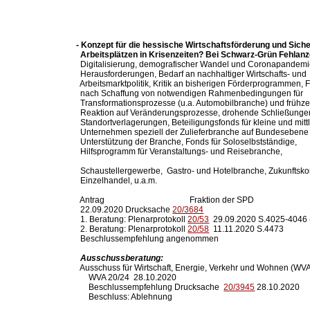
- Konzept für die hessische Wirtschaftsförderung und Siche
  Arbeitsplätzen in Krisenzeiten? Bei Schwarz-Grün Fehlanz

  Digitalisierung, demografischer Wandel und Coronapandemie
  Herausforderungen, Bedarf an nachhaltiger Wirtschafts- und

  Arbeitsmarktpolitik, Kritik an bisherigen Förderprogrammen, 
  nach Schaffung von notwendigen Rahmenbedingungen für

  Transformationsprozesse (u.a. Automobilbranche) und frühzei
  Reaktion auf Veränderungsprozesse, drohende Schließunge
  Standortverlagerungen, Beteiligungsfonds für kleine und mittl
  Unternehmen speziell der Zulieferbranche auf Bundesebene 
  Unterstützung der Branche, Fonds für Soloselbstständige,

  Hilfsprogramm für Veranstaltungs- und Reisebranche,

  Schaustellergewerbe,  Gastro- und Hotelbranche, Zukunftskon
  Einzelhandel, u.a.m.

  Antrag                                         Fraktion der SPD

  22.09.2020 Drucksache 
20/3684
  1. Beratung: Plenarprotokoll 
20/53
  29.09.2020 S.4025-4046 
  2. Beratung: Plenarprotokoll 
20/58
  11.11.2020 S.4473

  Beschlussempfehlung angenommen

Ausschussberatung:
  Ausschuss für Wirtschaft, Energie, Verkehr und Wohnen (WVA
      WVA 20/24  28.10.2020    

      Beschlussempfehlung Drucksache  
20/3945
 28.10.2020

      Beschluss: Ablehnung
