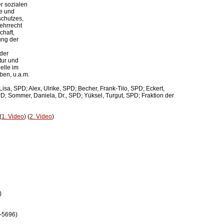
 sozialen

e und

chutzes,

ehrrecht

haft,

ng der

der

ur und

elle im

en, u.a.m.

 Gnadl, Lisa, SPD; Alex, Ulrike, SPD; Becher, Frank-Tilo, SPD; Eckert,

 Nadine, SPD; Sommer, Daniela, Dr., SPD; Yüksel, Turgut, SPD; Fraktion der

(
1. Video
) (
2. Video
)



-5696)
