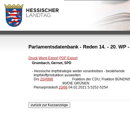
Parlamentsdatenbank - Reden 14. - 20. WP -
Druck
Word-Export
PDF-Export
Grumbach, Gernot, SPD
- Hessische Impfstrategie weiter vorantreiben - bestehende

  Impfstoffproduktion ausweiten

  Drs 
20/4998
                      Fraktion der CDU; Fraktion BÜNDNIS
                                   90/DIE GRÜNEN

  Plenarprotokoll 
20/66
 04.02.2021 S.5252-5254
