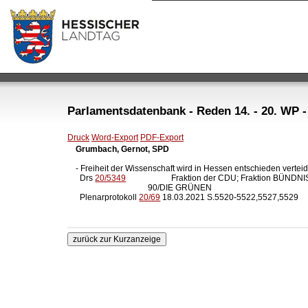
Parlamentsdatenbank - Reden 14. - 20. WP -
Druck
Word-Export
PDF-Export
Grumbach, Gernot, SPD
- Freiheit der Wissenschaft wird in Hessen entschieden verteidi
  Drs 
20/5349
                      Fraktion der CDU; Fraktion BÜNDNIS
                                   90/DIE GRÜNEN

  Plenarprotokoll 
20/69
 18.03.2021 S.5520-5522,5527,5529
