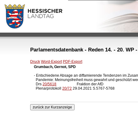
Parlamentsdatenbank - Reden 14. - 20. WP -
Druck
Word-Export
PDF-Export
Grumbach, Gernot, SPD
- Entschiedene Absage an diffamierende Tendenzen im Zusa
  Pandemie: Meinungsfreiheit muss gewahrt und geschützt we
  Drs 
20/5618
                      Fraktion der AfD

  Plenarprotokoll 
20/72
 29.04.2021 S.5767-5768
