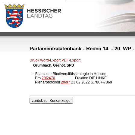
Parlamentsdatenbank - Reden 14. - 20. WP -
Druck
Word-Export
PDF-Export
Grumbach, Gernot, SPD
- Bilanz der Biodiversitätsstrategie in Hessen

  Drs 
20/2470
                      Fraktion DIE LINKE

  Plenarprotokoll 
20/97
 23.02.2022 S.7867-7869
