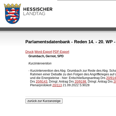
Parlamentsdatenbank - Reden 14. - 20. WP -
Druck
Word-Export
PDF-Export
Grumbach, Gernot, SPD
Kurzintervention
- Kurzintervention des Abg. Grumbach zur Rede des Abg. Scha
  Rahmen einer Debatte zu den Folgen des Angriffkrieges auf d
  und die Energiekrise - hier: Entschließungsantrag Drs 
20/91
  Drs 
20/9143
, Dringl. Antrag Drs 
20/9198
, Dringl. Antrag Drs 
2
  Plenarprotokoll 
20/113
 21.09.2022 S.9028
