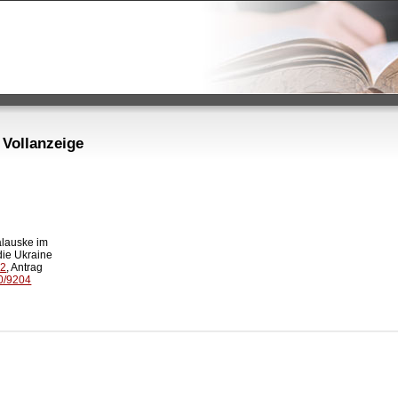
 Vollanzeige
lauske im

ie Ukraine

42
, Antrag

0/9204