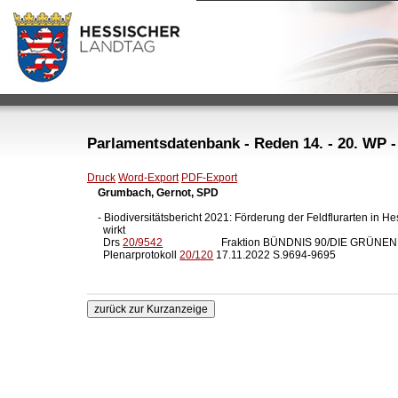
Parlamentsdatenbank - Reden 14. - 20. WP -
Druck
Word-Export
PDF-Export
Grumbach, Gernot, SPD
- Biodiversitätsbericht 2021: Förderung der Feldflurarten in He
  wirkt

  Drs 
20/9542
                      Fraktion BÜNDNIS 90/DIE GRÜNEN

  Plenarprotokoll 
20/120
 17.11.2022 S.9694-9695
