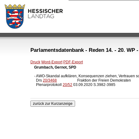
Parlamentsdatenbank - Reden 14. - 20. WP -
Druck
Word-Export
PDF-Export
Grumbach, Gernot, SPD
- AWO-Skandal aufklären, Konsequenzen ziehen, Vertrauen sc
  Drs 
20/3468
                      Fraktion der Freien Demokraten

  Plenarprotokoll 
20/52
 03.09.2020 S.3982-3985
